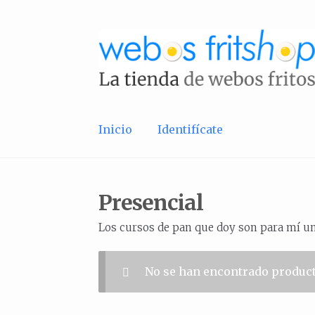
Ir
Ir
a
al
la
contenido
navegación
Inicio
Identifícate
Presencial
Los cursos de pan que doy son para mí u
No se han encontrado product