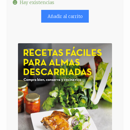
precio
precio
Hay existencias
original
actual
Añadir al carrito
era:
es:
39,80 €.
27,90 €.