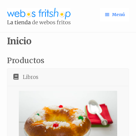
Ir
Ir
Menú
a
al
la
contenido
Identifícate
Inicio
navegación
Inicio
Productos
Libros