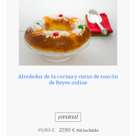
Alrededor de la cocina y curso de roscón
de Reyes online
¡OFERTA!
El
El
39,80
€
27,90
€
IVA incluido