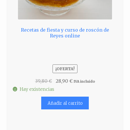
Recetas de fiesta y curso de roscón de
Reyes online
¡OFERTA!
El
El
39,80
€
28,90
€
IVA incluido
precio
precio
Hay existencias
original
actual
Añadir al carrito
era:
es:
39,80 €.
28,90 €.