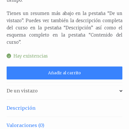
tiempo.
Tienes un resumen más abajo en la pestaña “De un
vistazo”. Puedes ver también la descripción completa
del curso en la pestaña “Descripción” así como el
esquema completo en la pestaña “Contenido del
curso”.
Hay existencias
Curso
Añadir al carrito
de
coronas
De un vistazo
de
limón
Descripción
online
cantidad
Valoraciones (0)