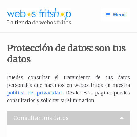
Ir
Ir
Menú
a
al
la
contenido
Identifícate
Inicio
navegación
Protección de datos: son tus
datos
Puedes consultar el tratamiento de tus datos
personales que hacemos en webos fritos en nuestra
política de privacidad
. Desde esta página puedes
consultarlos y solicitar su eliminación.
Consultar mis datos