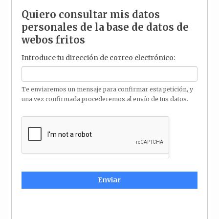
Quiero
Quiero consultar mis datos
consultar
personales de la base de datos de
mis
webos fritos
datos
Introduce tu dirección de correo electrónico:
personales
de
la
Te enviaremos un mensaje para confirmar esta petición, y
una vez confirmada procederemos al envío de tus datos.
base
de
datos
de
webos
fritos
Enviar