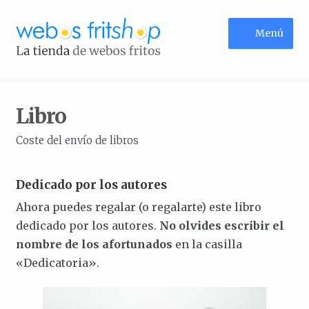
Ir
Ir
Menú
a
al
la
contenido
Identifícate
Inicio
navegación
Libro
Coste del envío de libros
Dedicado por los autores
Ahora puedes regalar (o regalarte) este libro
dedicado por los autores.
No olvides escribir el
nombre de los afortunados
en la casilla
«Dedicatoria».