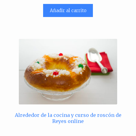
original
actual
era:
es:
Añadir al carrito
39,80 €.
28,90 €.
Alrededor de la cocina y curso de roscón de
Reyes online