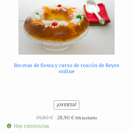
Recetas de fiesta y curso de roscón de Reyes
online
¡OFERTA!
El
El
39,80
€
28,90
€
IVA incluido
precio
precio
Hay existencias